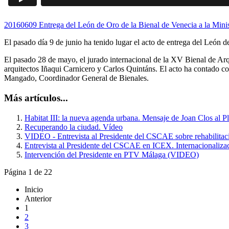
20160609 Entrega del León de Oro de la Bienal de Venecia a la Mini
El pasado día 9 de junio ha tenido lugar el acto de entrega del León 
El pasado 28 de mayo, el jurado internacional de la XV Bienal de Ar
arquitectos Iñaqui Carnicero y Carlos Quintáns. El acto ha contado con
Mangado, Coordinador General de Bienales.
Más artículos...
Habitat III: la nueva agenda urbana. Mensaje de Joan Clos al
Recuperando la ciudad. Vídeo
VIDEO - Entrevista al Presidente del CSCAE sobre rehabilitació
Entrevista al Presidente del CSCAE en ICEX. Internacionaliza
Intervención del Presidente en PTV Málaga (VIDEO)
Página 1 de 22
Inicio
Anterior
1
2
3