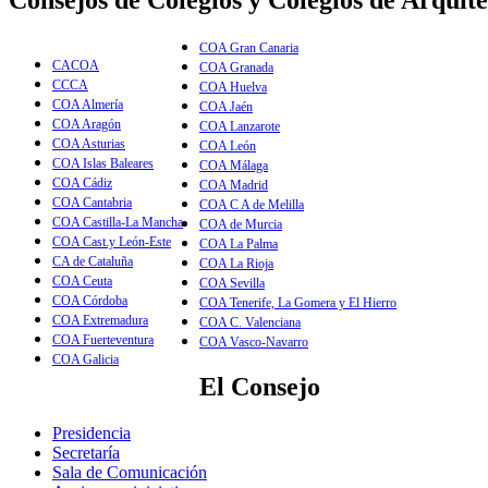
Consejos de Colegios y Colegios de Arquite
COA Gran Canaria
CACOA
COA Granada
CCCA
COA Huelva
COA Almería
COA Jaén
COA Aragón
COA Lanzarote
COA Asturias
COA León
COA Islas Baleares
COA Málaga
COA Cádiz
COA Madrid
COA Cantabria
COA C A de Melilla
COA Castilla-La Mancha
COA de Murcia
COA Cast.y León-Este
COA La Palma
CA de Cataluña
COA La Rioja
COA Ceuta
COA Sevilla
COA Córdoba
COA Tenerife, La Gomera y El Hierro
COA Extremadura
COA C. Valenciana
COA Fuerteventura
COA Vasco-Navarro
COA Galicia
El Consejo
Presidencia
Secretaría
Sala de Comunicación