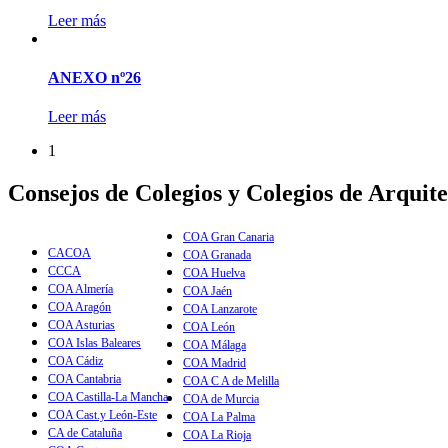
Leer más
ANEXO nº26
Leer más
1
Consejos de Colegios y Colegios de Arquite
COA Gran Canaria
CACOA
COA Granada
CCCA
COA Huelva
COA Almería
COA Jaén
COA Aragón
COA Lanzarote
COA Asturias
COA León
COA Islas Baleares
COA Málaga
COA Cádiz
COA Madrid
COA Cantabria
COA C A de Melilla
COA Castilla-La Mancha
COA de Murcia
COA Cast.y León-Este
COA La Palma
CA de Cataluña
COA La Rioja