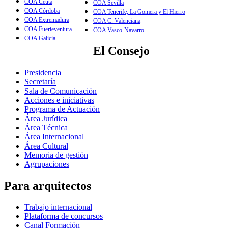
COA Ceuta
COA Sevilla
COA Córdoba
COA Tenerife, La Gomera y El Hierro
COA Extremadura
COA C. Valenciana
COA Fuerteventura
COA Vasco-Navarro
COA Galicia
El Consejo
Presidencia
Secretaría
Sala de Comunicación
Acciones e iniciativas
Programa de Actuación
Área Jurídica
Área Técnica
Área Internacional
Área Cultural
Memoria de gestión
Agrupaciones
Para arquitectos
Trabajo internacional
Plataforma de concursos
Canal Formación