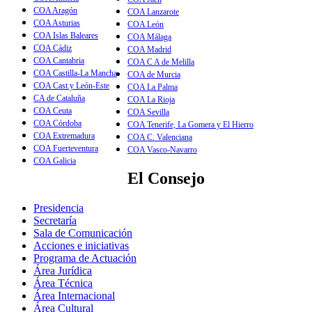
COA Aragón
COA Lanzarote
COA Asturias
COA León
COA Islas Baleares
COA Málaga
COA Cádiz
COA Madrid
COA Cantabria
COA C A de Melilla
COA Castilla-La Mancha
COA de Murcia
COA Cast.y León-Este
COA La Palma
CA de Cataluña
COA La Rioja
COA Ceuta
COA Sevilla
COA Córdoba
COA Tenerife, La Gomera y El Hierro
COA Extremadura
COA C. Valenciana
COA Fuerteventura
COA Vasco-Navarro
COA Galicia
El Consejo
Presidencia
Secretaría
Sala de Comunicación
Acciones e iniciativas
Programa de Actuación
Área Jurídica
Área Técnica
Área Internacional
Área Cultural