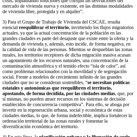
crisis, implantando soluciones que corrijan las desviaciones del
mercado de vivienda nueva y existente, en las distintas modalidades
de vivienda libre, protegida y en alquiler”.
3) Para el Grupo de Trabajo de Vivienda del CSCAE, resulta
esencial
reequilibrar el territorio
, invirtiendo los flujos migratorios
actuales, ya que la actual concentración de la población en las
grandes ciudades es parte del desajuste que existe entre la oferta y la
demanda de vivienda y, además, esto incide, de forma negativa, en
la calidad de vida de las personas. Mientras se despueblan las zonas
rurales, los territorios receptores de dicha migración masiva acusan
un agotamiento de los recursos naturales, una concentración de la
contaminación atmosférica y el temido efecto “isla de calor”, así
como problemas relacionados con la movilidad y de segregación
social. Frente a modelos de crecimiento infinito de las grandes
ciudades que no se consideran sostenibles, “
se necesitan políticas
estatales y autonómicas que reequilibren el territorio,
apostando, de forma decidida, por las ciudades medias
, que, por
sí mismas, no pueden atraer recursos en los sistemas de decisión
establecidos de concurrencia competitiva”. Para ello, se aboga por
invertir en la regeneración urbana, social y económica de estas
ciudades medias, lo que, de forma indefectible, implica fortalecer la
ordenación territorial de las zonas rurales y fomentar la
diversificación económica del territorio.
4) En esta línea, la
planificación urbana y la liberación de suelo