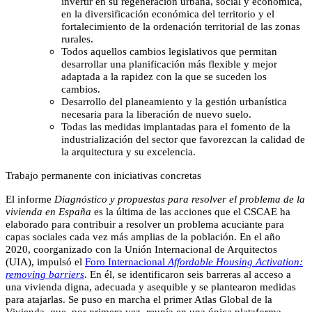
invertir en su regeneración urbana, social y económica,
en la diversificación económica del territorio y el
fortalecimiento de la ordenación territorial de las zonas
rurales.
Todos aquellos cambios legislativos que permitan
desarrollar una planificación más flexible y mejor
adaptada a la rapidez con la que se suceden los
cambios.
Desarrollo del planeamiento y la gestión urbanística
necesaria para la liberación de nuevo suelo.
Todas las medidas implantadas para el fomento de la
industrialización del sector que favorezcan la calidad de
la arquitectura y su excelencia.
Trabajo permanente con iniciativas concretas
El informe
Diagnóstico y propuestas para resolver el problema de la
vivienda en España
es la última de las acciones que el CSCAE ha
elaborado para contribuir a resolver un problema acuciante para
capas sociales cada vez más amplias de la población. En el año
2020, coorganizado con la Unión Internacional de Arquitectos
(UIA), impulsó el
Foro Internacional
Affordable Housing Activation:
removing barriers
. En él, se identificaron seis barreras al acceso a
una vivienda digna, adecuada y asequible y se plantearon medidas
para atajarlas. Se puso en marcha el primer Atlas Global de la
Vivienda, que, por primera vez, reunía en una única plataforma