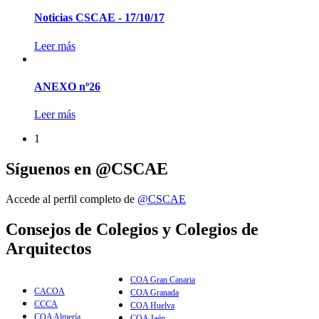
Noticias CSCAE - 17/10/17
Leer más
ANEXO nº26
Leer más
1
Síguenos en @CSCAE
Accede al perfil completo de
@CSCAE
Consejos de Colegios y Colegios de
Arquitectos
COA Gran Canaria
CACOA
COA Granada
CCCA
COA Huelva
COA Almería
COA Jaén