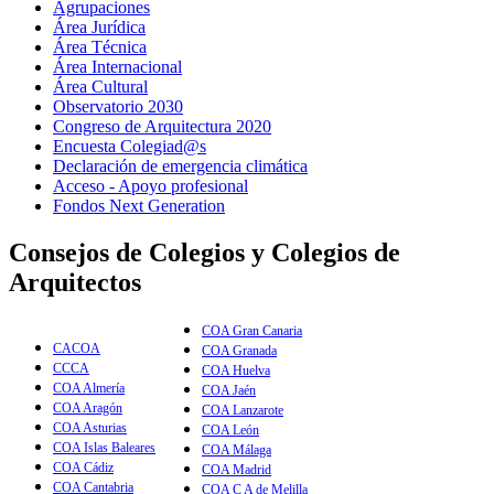
Agrupaciones
Área Jurídica
Área Técnica
Área Internacional
Área Cultural
Observatorio 2030
Congreso de Arquitectura 2020
Encuesta Colegiad@s
Declaración de emergencia climática
Acceso - Apoyo profesional
Fondos Next Generation
Consejos de Colegios y Colegios de
Arquitectos
COA Gran Canaria
CACOA
COA Granada
CCCA
COA Huelva
COA Almería
COA Jaén
COA Aragón
COA Lanzarote
COA Asturias
COA León
COA Islas Baleares
COA Málaga
COA Cádiz
COA Madrid
COA Cantabria
COA C A de Melilla