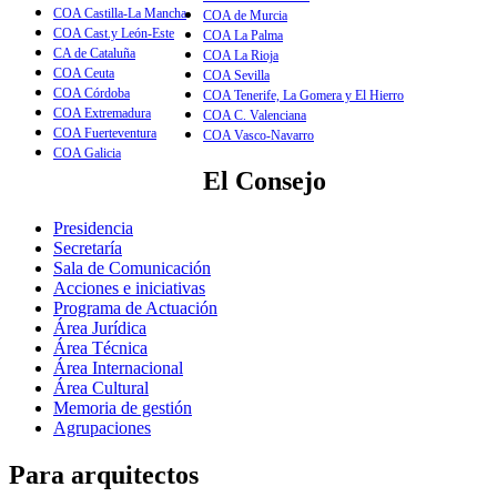
COA Castilla-La Mancha
COA de Murcia
COA Cast.y León-Este
COA La Palma
CA de Cataluña
COA La Rioja
COA Ceuta
COA Sevilla
COA Córdoba
COA Tenerife, La Gomera y El Hierro
COA Extremadura
COA C. Valenciana
COA Fuerteventura
COA Vasco-Navarro
COA Galicia
El Consejo
Presidencia
Secretaría
Sala de Comunicación
Acciones e iniciativas
Programa de Actuación
Área Jurídica
Área Técnica
Área Internacional
Área Cultural
Memoria de gestión
Agrupaciones
Para arquitectos